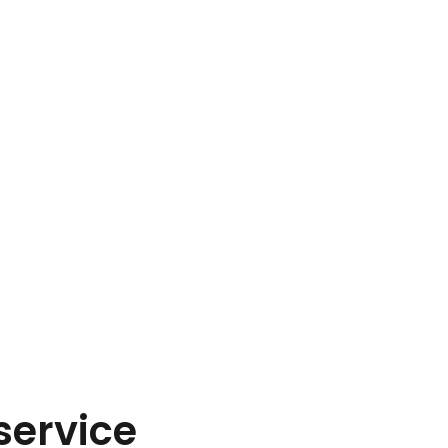
Vegan & gesund
Restaurants
service