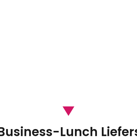
FFP2 Maske Gratis
Pro Essensbestellung mit dem Code
FFP22021
Business-Lunch Liefer