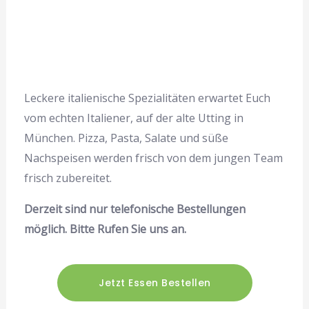
🛡
✕
Digitaler Berater ·
Support
KI-
gestützt
ORDERN.App
Willkommen bei OrderNova
OrderNova ist der
automatisierte Berater-Service
Hey! 👋 Ich bin OrderNova, dein 
von ORDERN.App und wird durch KI-Technologie
Berater bei ORDERN.App. Frag mich 
betrieben.
nach Coupons, Services oder App-
Leckere italienische Spezialitäten erwartet Euch
Du sprichst mit einem automatisierten System, nicht mit
Infos.
einem menschlichen Mitarbeiter.
vom echten Italiener, auf der alte Utting in
München. Pizza, Pasta, Salate und süße
ORDERN.App vermittelt Services unabhängiger Anbieter. Keine
Gesundheits-, Rechts- oder Steuerberatung.
Nachspeisen werden frisch von dem jungen Team
frisch zubereitet.
Verstanden – Berater Starten
Derzeit sind nur telefonische Bestellungen
möglich. Bitte Rufen Sie uns an.
Jetzt Essen Bestellen